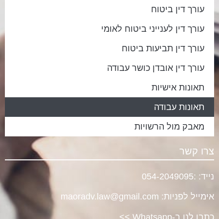
עורך דין ביטוח
עורך דין לענייני ביטוח לאומי
עורך דין תביעות ביטוח
עורך דין אובדן כושר עבודה
תאונות אישיות
תאונות עבודה
מאבק מול הרשויות
צרו קשר
נייד:
:
054-2049095
אימייל לפניות:
maoradv.law@gmail.com
כתבו לנו ב-Whatsapp >>